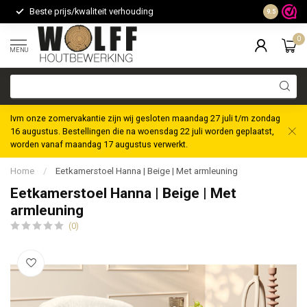
Beste prijs/kwaliteit verhouding
Maatwerk m
9.5
0
MENU
Ivm onze zomervakantie zijn wij gesloten maandag 27 juli t/m zondag
16 augustus. Bestellingen die na woensdag 22 juli worden geplaatst,
worden vanaf maandag 17 augustus verwerkt.
Home
/
Eetkamerstoel Hanna | Beige | Met armleuning
Eetkamerstoel Hanna | Beige | Met
armleuning
(0)