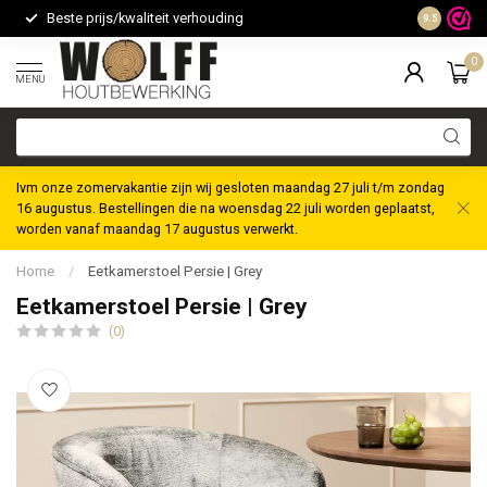
Beste prijs/kwaliteit verhouding
Maatwerk m
9.5
0
MENU
Ivm onze zomervakantie zijn wij gesloten maandag 27 juli t/m zondag
16 augustus. Bestellingen die na woensdag 22 juli worden geplaatst,
worden vanaf maandag 17 augustus verwerkt.
Home
/
Eetkamerstoel Persie | Grey
Eetkamerstoel Persie | Grey
(0)