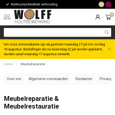
Beste prijs/kwaliteit verhouding
Maatwerk m
9.5
0
MENU
Ivm onze zomervakantie zijn wij gesloten maandag 27 juli t/m zondag
16 augustus. Bestellingen die na woensdag 22 juli worden geplaatst,
worden vanaf maandag 17 augustus verwerkt.
Home
/
Meubelreparatie
Over ons
Algemene voorwaarden
Disclaimer
Privacybe
Meubelreparatie &
Meubelrestauratie