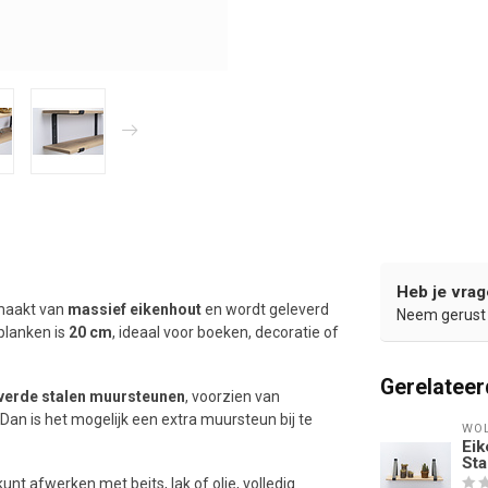
Heb je vrag
maakt van
massief eikenhout
en wordt geleverd
Neem gerust 
planken is
20 cm
, ideaal voor boeken, decoratie of
Gerelateer
everde stalen muursteunen
, voorzien van
Dan is het mogelijk een extra muursteun bij te
WOL
Eik
Sta
 kunt afwerken met beits, lak of olie, volledig