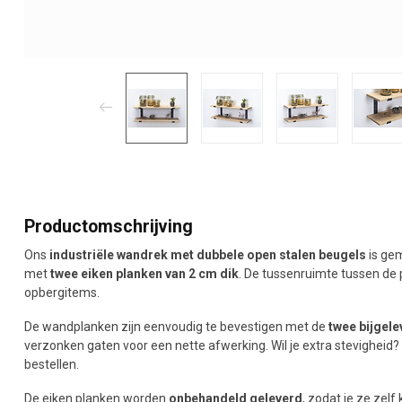
Productomschrijving
Ons
industriële wandrek met dubbele open stalen beugels
is ge
met
twee eiken planken van 2 cm dik
. De tussenruimte tussen de 
opbergitems.
De wandplanken zijn eenvoudig te bevestigen met de
twee bijgel
verzonken gaten voor een nette afwerking. Wil je extra stevigheid? 
bestellen.
De eiken planken worden
onbehandeld geleverd
, zodat je ze zelf