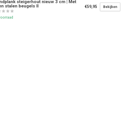
dplank steigerhout nieuw 3 cm | Met
n stalen beugels II
€59,95
Bekijken
voorraad