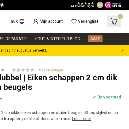
jk
In onze eigen 
9.5
41
beoordelingen
0
Mijn account
Verlanglijst
EUR
BELREPARATIE
HOUT & INTERIEUR BLOG
SALE
aandag 17 augustus verwerkt.
0 beoordelingen
ING
ubbel | Eiken schappen 2 cm dik
n beugels
Op voorraad
tw
 cm dikke eiken schappen en stalen beugels. Stoer, stijlvol en op
xtra opbergruimte of decoratie in huis.
Lees meer
.