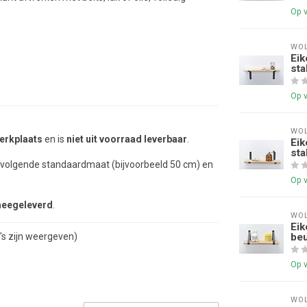
Op 
WOL
Eik
sta
Op 
WOL
erkplaats
en is
niet uit voorraad leverbaar
.
Eik
sta
stvolgende standaardmaat (bijvoorbeeld 50 cm) en
Op 
meegeleverd
.
WOL
Eik
be
's zijn weergeven)
Op 
WOL