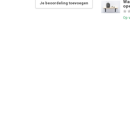
Wan
Je beoordeling toevoegen
ope
Op 