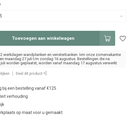
*
Toevoegen aan winkelwagen
ot 2 werkdagen wandplanken en vensterbanken. Ivm onze zomervakantie
oten maandag 27 juli t/m zondag 16 augustus. Bestellingen die na
juli worden geplaatst, worden vanaf maandag 17 augustus verwerkt.
lijken
Deel dit product
g bij een bestelling vanaf €125
teit verhouding
ijk
erkplaats op maat voor u gemaakt