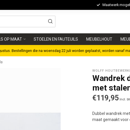
Maatwerk mogeli
LS OP MAAT
STOELEN EN FAUTEUILS
MEUBELHOUT
MEU
gustus. Bestellingen die na woensdag 22 juli worden geplaatst, worden vanaf m
ls
WOLFF HOUTBEWERK
Wandrek d
met stale
€119,95
Incl. b
Dubbel wandrek met 2
maat gemaakt voor e