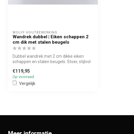
WOLFF HOUTBEWERKING
Wandrek dubbel | Eiken schappen 2
cm dik met stalen beugels
Dubbel wandrek met 2 cm dikke eiken
schappen en stalen beugels. Stoer, stijlvol
...
€119,95
Op voorraad
Vergelijk
Meer informatie