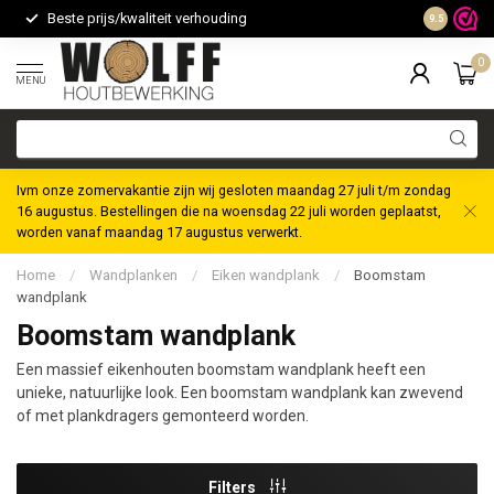
Beste prijs/kwaliteit verhouding
Maatwerk m
9.5
0
MENU
Ivm onze zomervakantie zijn wij gesloten maandag 27 juli t/m zondag
16 augustus. Bestellingen die na woensdag 22 juli worden geplaatst,
worden vanaf maandag 17 augustus verwerkt.
Home
/
Wandplanken
/
Eiken wandplank
/
Boomstam
wandplank
Boomstam wandplank
Een massief eikenhouten boomstam wandplank heeft een
unieke, natuurlijke look. Een boomstam wandplank kan zwevend
of met plankdragers gemonteerd worden.
Filters