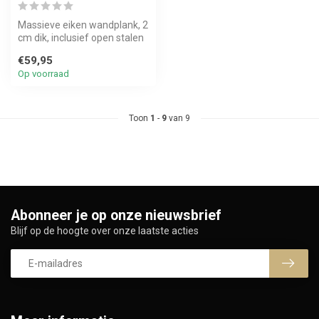
Massieve eiken wandplank, 2
cm dik, inclusief open stalen
beugels. Stoer, stijlv...
€59,95
Op voorraad
Toon
1
-
9
van 9
Abonneer je op onze nieuwsbrief
Blijf op de hoogte over onze laatste acties