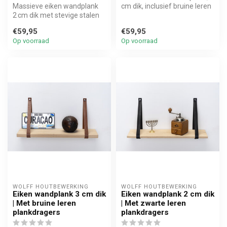
Massieve eiken wandplank
cm dik, inclusief bruine leren
2 cm dik met stevige stalen
plankdragers. Stoer, ...
beugels. Handgemaakt op
€59,95
€59,95
maa...
Op voorraad
Op voorraad
WOLFF HOUTBEWERKING
WOLFF HOUTBEWERKING
Eiken wandplank 3 cm dik
Eiken wandplank 2 cm dik
| Met bruine leren
| Met zwarte leren
plankdragers
plankdragers