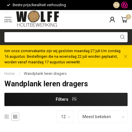
Beste prijs/kwaliteit verhouding
Maatwerk m
9.5
0
MENU
Ivm onze zomervakantie zijn wij gesloten maandag 27 juli t/m zondag
16 augustus. Bestellingen die na woensdag 22 juli worden geplaatst,
worden vanaf maandag 17 augustus verwerkt.
Home
/
Wandplank leren dragers
Wandplank leren dragers
Filters