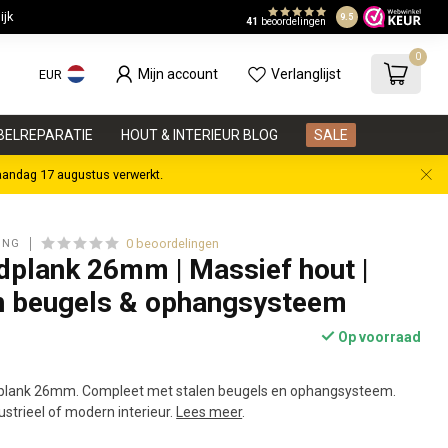
jk
In onze eigen 
9.5
41
beoordelingen
0
Mijn account
Verlanglijst
EUR
BELREPARATIE
HOUT & INTERIEUR BLOG
SALE
aandag 17 augustus verwerkt.
0 beoordelingen
ING
dplank 26mm | Massief hout |
n beugels & ophangsysteem
Op voorraad
ndplank 26mm. Compleet met stalen beugels en ophangsysteem.
ustrieel of modern interieur.
Lees meer
.