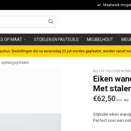
Maatwerk mogeli
LS OP MAAT
STOELEN EN FAUTEUILS
MEUBELHOUT
MEU
gustus. Bestellingen die na woensdag 22 juli worden geplaatst, worden vanaf m
 & ophangsysteem
WOLFF HOUTBEWERK
Eiken wan
Met stale
€62,50
Incl. btw
Stijlvolle eiken wa
Perfect voor een ind