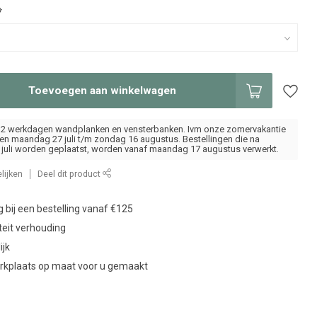
*
Toevoegen aan winkelwagen
ot 2 werkdagen wandplanken en vensterbanken. Ivm onze zomervakantie
oten maandag 27 juli t/m zondag 16 augustus. Bestellingen die na
juli worden geplaatst, worden vanaf maandag 17 augustus verwerkt.
lijken
Deel dit product
g bij een bestelling vanaf €125
teit verhouding
ijk
erkplaats op maat voor u gemaakt