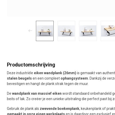
Productomschrijving
Deze industriële
eiken wandplank (26mm)
is gemaakt van authent
stalen beugels
en een compleet
ophangsysteem
. Dankzij de ver
bevestigen en hangt de plank strak tegen de muur.
De
wandplank van massief eiken
wordt standaard onbehandeld gel
beits of lak. Zo creëer je een unieke uitstraling die perfect past bij
Gebruik de plank als
zwevende boekenplank
, keukenplank of prak
gemaakt in onze eigen werkplaats
en is daardoor een exclusief 