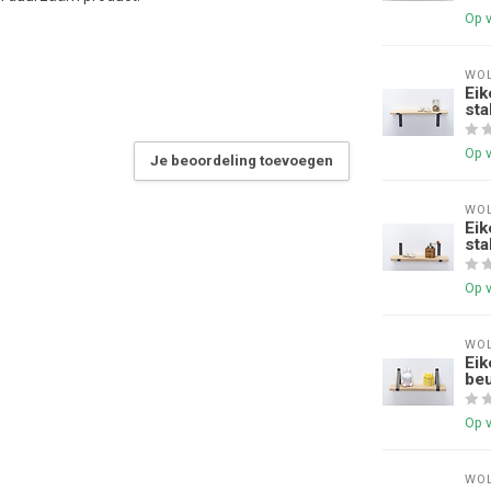
Op 
WOL
Eik
sta
Op 
Je beoordeling toevoegen
WOL
Eik
sta
Op 
WOL
Eik
be
Op 
WOL