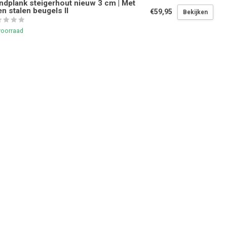
dplank steigerhout nieuw 3 cm | Met
n stalen beugels II
€59,95
Bekijken
voorraad