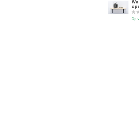
Wan
ope
Op 