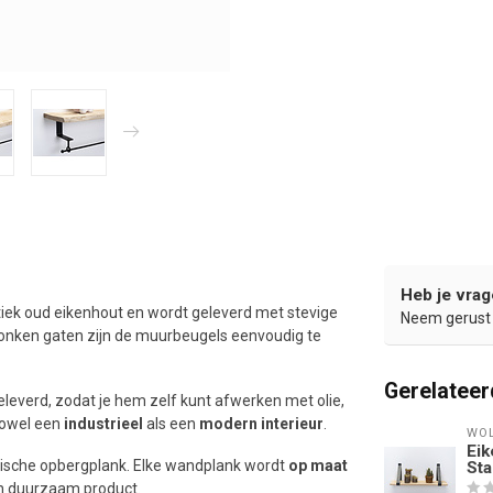
Heb je vrag
iek oud eikenhout en wordt geleverd met stevige
Neem gerust 
zonken gaten zijn de muurbeugels eenvoudig te
Gerelateer
everd, zodat je hem zelf kunt afwerken met olie,
 zowel een
industrieel
als een
modern interieur
.
WOL
Eik
tische opbergplank. Elke wandplank wordt
op maat
Sta
en duurzaam product.