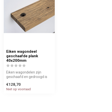
Eiken wagondeel
geschaafde plank
40x200mm
Eiken wagondelen zijn
geschaafd en gedroogd is
vervaardigd uit ruwe
€128,70
wagonplanken...
Niet op voorraad