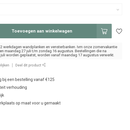
Toevoegen aan winkelwagen
ot 2 werkdagen wandplanken en vensterbanken. Ivm onze zomervakantie
oten maandag 27 juli t/m zondag 16 augustus. Bestellingen die na
juli worden geplaatst, worden vanaf maandag 17 augustus verwerkt.
lijken
Deel dit product
g bij een bestelling vanaf €125
teit verhouding
ijk
erkplaats op maat voor u gemaakt