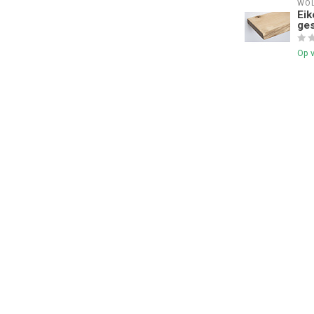
WOL
Eik
ges
Op 