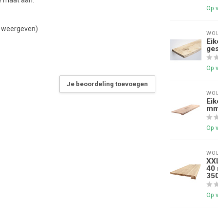
Op 
jn weergeven)
WOL
Eik
ges
Op 
Je beoordeling toevoegen
WOL
Eik
mm
Op 
WOL
XXL
40 
35
Op 