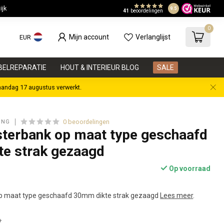
jk
In onze eigen 
9.5
41
beoordelingen
0
Mijn account
Verlanglijst
EUR
BELREPARATIE
HOUT & INTERIEUR BLOG
SALE
aandag 17 augustus verwerkt.
0 beoordelingen
ING
sterbank op maat type geschaafd
e strak gezaagd
Op voorraad
op maat type geschaafd 30mm dikte strak gezaagd
Lees meer
.
*