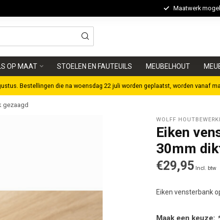
Maatwerk mogeli
LS OP MAAT
STOELEN EN FAUTEUILS
MEUBELHOUT
MEU
gustus. Bestellingen die na woensdag 22 juli worden geplaatst, worden vanaf m
ak gezaagd
WOLFF HOUTBEWERK
Eiken ven
30mm dikt
€29,95
Incl. btw
Eiken vensterbank 
Maak een keuze: