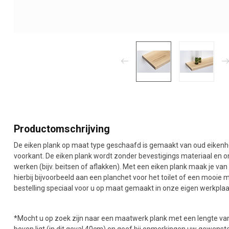
Productomschrijving
De eiken plank op maat type geschaafd is gemaakt van oud eikenh
voorkant. De eiken plank wordt zonder bevestigings materiaal en o
werken (bijv. beitsen of aflakken). Met een eiken plank maak je van
hierbij bijvoorbeeld aan een planchet voor het toilet of een mooie
bestelling speciaal voor u op maat gemaakt in onze eigen werkplaats
*Mocht u op zoek zijn naar een maatwerk plank met een lengte van
boven ligt (in dit geval 40cm) en geef bij opmerkingen uw gewenst