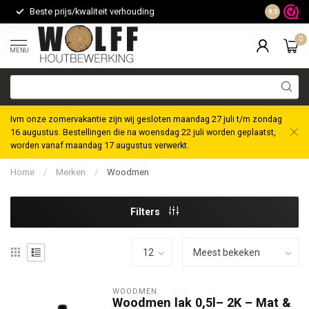
Beste prijs/kwaliteit verhouding
Maatwerk m
9.5
0
MENU
Ivm onze zomervakantie zijn wij gesloten maandag 27 juli t/m zondag
16 augustus. Bestellingen die na woensdag 22 juli worden geplaatst,
worden vanaf maandag 17 augustus verwerkt.
Home
/
Merken
/
Woodmen
Filters
WOODMEN
Woodmen lak 0,5l– 2K – Mat &