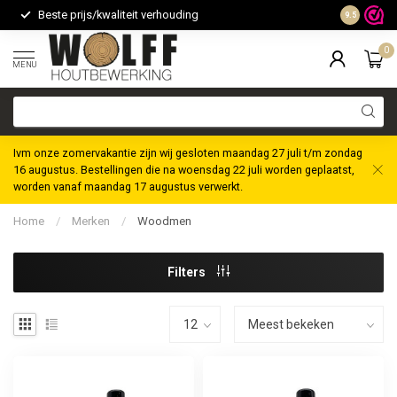
Beste prijs/kwaliteit verhouding
Maatwerk m
9.5
0
MENU
Ivm onze zomervakantie zijn wij gesloten maandag 27 juli t/m zondag
16 augustus. Bestellingen die na woensdag 22 juli worden geplaatst,
worden vanaf maandag 17 augustus verwerkt.
Home
/
Merken
/
Woodmen
Filters