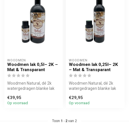
WOODMEN
WOODMEN
Woodmen lak 0,5l– 2K –
Woodmen lak 0,25l– 2K
Mat & Transparant
– Mat & Transparant
Woodmen Natural, dé 2k
Woodmen Natural, dé 2k
watergedragen blanke lak
watergedragen blanke lak
met hoogwaardige matte
met hoogwaardige matte
€39,95
€29,95
uitstrali...
uitstrali...
Op voorraad
Op voorraad
Toon
1
-
2
van 2