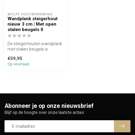
WOLFF HOUTBEWERKING
Wandplank steigerhout
nieuw 3 cm | Met open
stalen beugels II
De steigerhouten wandplank
met stalen beugels is
gemaakt van nieuw
€59,95
steigerhout. ...
Op voorraad
Abonneer je op onze nieuwsbrief
Blijf op de hoogte over onze laatste acties