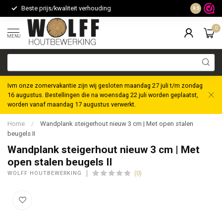
Beste prijs/kwaliteit verhouding
Maatwerk m
9.5
0
MENU
Ivm onze zomervakantie zijn wij gesloten maandag 27 juli t/m zondag
16 augustus. Bestellingen die na woensdag 22 juli worden geplaatst,
worden vanaf maandag 17 augustus verwerkt.
Home
/
Wandplank steigerhout nieuw 3 cm | Met open stalen
beugels II
Wandplank steigerhout nieuw 3 cm | Met
open stalen beugels II
(0)
WOLFF HOUTBEWERKING