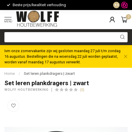
Beste prijs/kwaliteit verhouding
Maatwerk m
9.5
0
MENU
Ivm onze zomervakantie zijn wij gesloten maandag 27 juli t/m zondag
16 augustus. Bestellingen die na woensdag 22 juli worden geplaatst,
worden vanaf maandag 17 augustus verwerkt.
Home
/
Set leren plankdragers | zwart
Set leren plankdragers | zwart
(0)
WOLFF HOUTBEWERKING