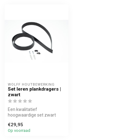
WOLFF HOUTBEWERKING
Set leren plankdragers |
zwart
Een kwalitatief
hoogwaardige set zwart
leren plankdragers (2
€29,95
stroken) van 3cm br...
Op voorraad