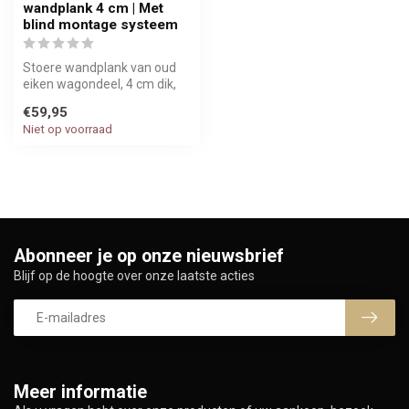
wandplank 4 cm | Met
blind montage systeem
Stoere wandplank van oud
eiken wagondeel, 4 cm dik,
inclusief blind montage
€59,95
syst...
Niet op voorraad
Abonneer je op onze nieuwsbrief
Blijf op de hoogte over onze laatste acties
Meer informatie